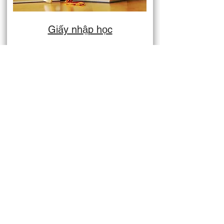
Giấy nhập học
Một tài liệu cho phép công dân nước ngoài
theo học tại các cơ sở học tập được chỉ
định (DLI) ở Canada.
Tư vấn Nhập cư
MTH
Điện thoại:
403-888-3311
E-mail:
info@mthcanada.com