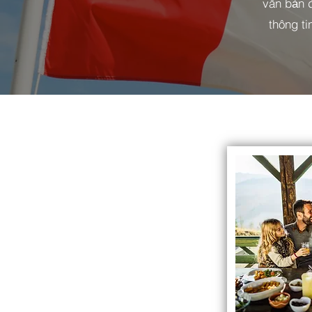
văn bản đ
thông t