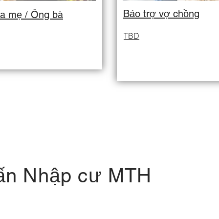
Bảo trợ vợ chồng
ha mẹ / Ông bà
TBD
ấn Nhập cư MTH