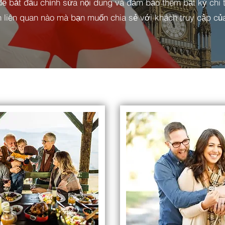
ể bắt đầu chỉnh sửa nội dung và đảm bảo thêm bất kỳ chi t
in liên quan nào mà bạn muốn chia sẻ với khách truy cập củ