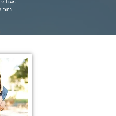
iết hoặc
a mình.