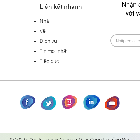
Nhận 
Liên kết nhanh
vời 
Nhà
Về
Dịch vụ
Tin mới nhất
Tiếp xúc
© 2022 Công ty Tư vấn Nhập cư MTH được tạo bằng Wix